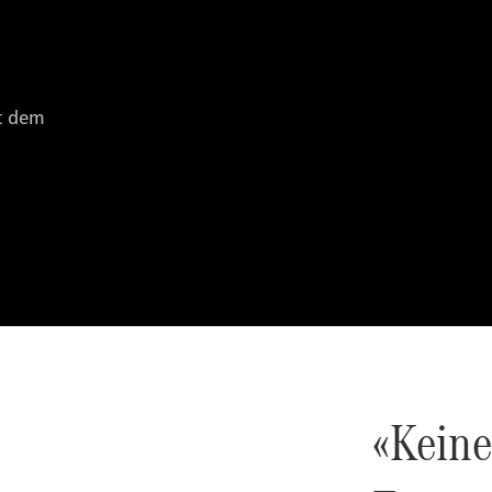
Intelligente
Fahrzeugsteuerung
Garantie
und
Original-
Teile
Mercedes-
Benz
QualityService
Digitale
Extras
Servicetermin
buchen