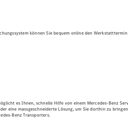
Intelligente
Fahrzeugsteuerung
Garantie
und
Original-
buchungssystem können Sie bequem online den Werkstatttermin
Teile
Mercedes-
Benz
QualityService
Digitale
Extras
Servicetermin
buchen
öglicht es Ihnen, schnelle Hilfe von einem Mercedes-Benz Serv
 oder eine massgeschneiderte Lösung, um Sie dorthin zu bringe
cedes-Benz Transporters.