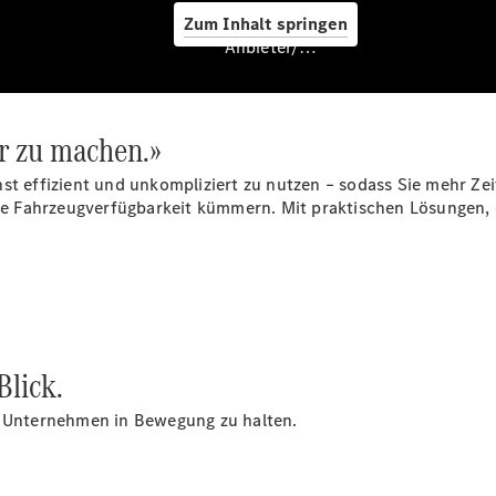
Zum Inhalt springen
Anbieter/Datenschutz
er zu machen.»
st effizient und unkompliziert zu nutzen – sodass Sie mehr Zei
 Fahrzeugverfügbarkeit kümmern. Mit praktischen Lösungen, di
Services
Übersicht
Blick.
Van-Service
Pannenhilfe
r Unternehmen in Bewegung zu halten.
und
Kundensupport
Mobilitätslösungen