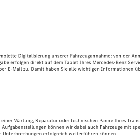
Über uns
 komplette Digitalisierung unserer Fahrzeugannahme: von der A
abe erfolgen direkt auf dem Tablet Ihres Mercedes-Benz Servi
Standort &
per E-Mail zu. Damit haben Sie alle wichtigen Informationen übe
Öffnungszeiten
Ansprechpartner
Unternehmen
Jobs &
Karriere
Kontaktformular
Servicetermin
einer Wartung, Reparatur oder technischen Panne Ihres Transp
buchen
hen Aufgabenstellungen können wir dabei auch Fahrzeuge mit sp
ne Unterbrechungen erfolgreich weiterführen können.