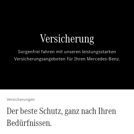
SWISS-
INTEGRAL
ServiceCare
Mercedes-
Benz
QualityService
Original-
Teile &
Zubehör
Ersatzteile
Reifen und
Kompletträder