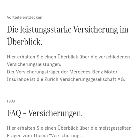
Standort &
Öffnungszeiten
Ansprechpartner
Unternehmen
Jobs &
Karriere
Kontaktformular
Servicetermin
buchen