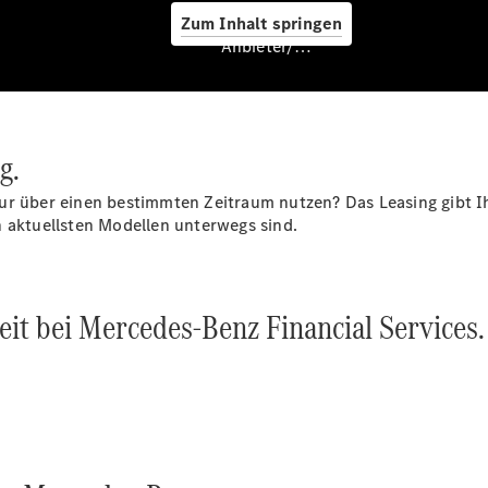
Zum Inhalt springen
Service &
Anbieter/Datenschutz
Zubehör
g.
ur über einen bestimmten Zeitraum nutzen? Das Leasing gibt Ih
n aktuellsten Modellen unterwegs sind.
Servicetermin
buchen
Digitale
eit bei Mercedes-Benz Financial Services
Extras
Ladelösungen
Unterwegs
laden
Pannen- &
Unfallhilfe
Räder &