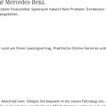
Ihr Mercedes-Benz.
Reifen
Wartung,
zdem finanziellen Spielraum haben? Kein Problem: Entdecken 
Reparatur
gangeboten.
&
Garantie
 rund um Ihren Leasingvertrag. Praktische Online-Services und 
Übersicht
Reparatur
Service &
Garantie
Rückrufe
 Abschied sein: Steigen Sie bequem in ein neues Fahrzeug um, 
Ersatzteile