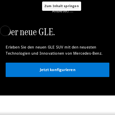
Zum Inhalt springen
Service &
Anbieter/Datenschutz
Zubehör
Der neue GLE.
Erleben Sie den neuen GLE SUV mit den neuesten
Technologien und Innovationen von Mercedes-Benz.
Servicetermin
buchen
Jetzt konfigurieren
Digitale
Extras
Ladelösungen
Unterwegs
laden
Pannen- &
Unfallhilfe
Räder &