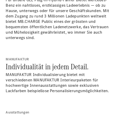
Benz ein nahtloses, erstklassiges Ladeerlebnis — ob zu
Hause, unterwegs oder für unsere Geschäftskunden. Mit
dem Zugang zu rund 3 Millionen Ladepunkten weltweit
Über uns
bietet MB.CHARGE
Public
eines der grössten und
bequemsten öffentlichen Ladenetzwerke, das Vertrauen
und Mühelosigkeit gewährleistet, wo immer Sie auch
unterwegs sind.
Standort &
MANUFAKTUR
Öffnungszeiten
Individualität in jedem Detail.
Ansprechpartner
Unternehmen
MANUFAKTUR Individualisierung bietet mit
Jobs &
verschiedenen MANUFAKTUR Interieurpaketen für
Karriere
hochwertige Innenausstattungen sowie exklusiven
Lackfarben beispiellose
Personalisierungsmöglichkeiten.
Kontaktformular
Servicetermin
buchen
Ausstattungen