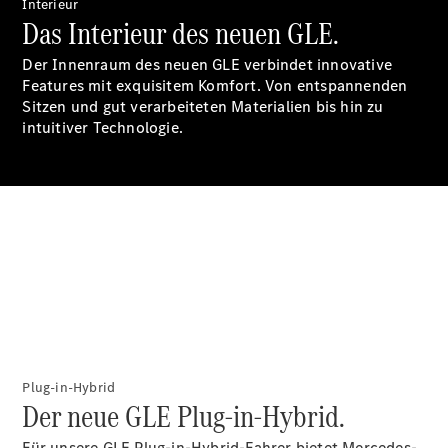
Accessories
Interieur
Das Interieur des neuen GLE.
Der Innenraum des neuen GLE verbindet innovative
Features mit exquisitem Komfort. Von entspannenden
Sitzen und gut verarbeiteten Materialien bis hin zu
intuitiver Technologie.
Digitale
Broschüre
Fahrzeugzubehör
Collection
Betriebsanleitungen
Servicetermin
buchen
Plug-in-Hybrid
Der neue GLE Plug-in-Hybrid.
Für unsere GLE Plug-in-Hybrid-Fahrer bietet Mercedes-