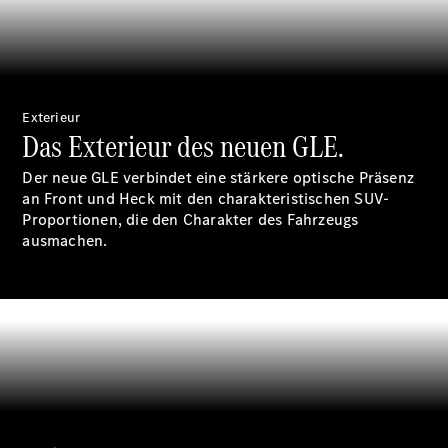
Reifen
Wartung,
Reparatur
&
Garantie
Exterieur
Das Exterieur des neuen GLE.
Der neue GLE verbindet eine stärkere optische Präsenz
an Front und Heck mit den charakteristischen SUV-
Proportionen, die den Charakter des Fahrzeugs
ausmachen.
Übersicht
Reparatur
Service &
Garantie
Rückrufe
Ersatzteile